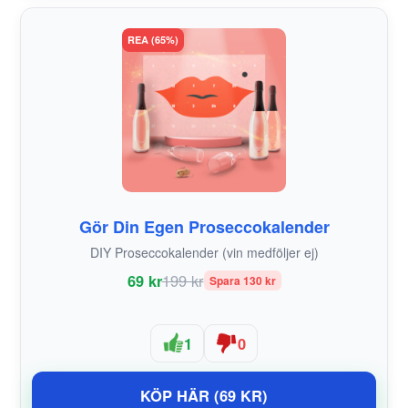
REA (65%)
Gör Din Egen Proseccokalender
DIY Proseccokalender (vin medföljer ej)
69 kr
199 kr
Spara 130 kr
1
0
KÖP HÄR (69 KR)