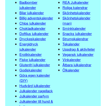
Badbomber
REA Julkalender
julkalender
Roliga kalendrar
Bilar julkalender
Skönhetskalender
Billig adventskalender
Skönhetskalender
Chips julkalender
(man)
Chokladkalender
Sminkkalender
Doftljus julkalender
Snacks julkalender
Dryckeskalender
Strumpkalendrar
Energidryck
Tekalender
julkalender
Uppdrag & aktiviteter
Erotikkalender
Vegansk julkalender
Fiske julkalender
Vinkalender
Glutenfri julkalender
Ätbara julkalendrar
Godiskalender
Ölkalender
Göra egen kalender
(DIY)
Hudvård julkalender
Julkalender nagellack
Julkalender parfym
Julkalender till hund &