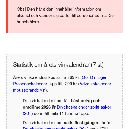
Obs! Den här sidan innehåller information om
alkohol och vänder sig därför till personer som är 25
år och äldre.
Statistik om årets vinkalendrar (7 st)
Årets vinkalendrar kostar från 69 kr (
Gör Din Egen
Proseccokalender
) upp till 1299 kr (
Adventskalender
mousserande vin
).
Den vinkalender som fått
bäst betyg och
omdöme 2026
är
Dryckeskalender spritflaskor
(20+)
som fått hela 11 tummar upp.
Den vinkalender som
valts flest gånger
i år är
Dryckeskalender spritflaskor (20+)
som 1761