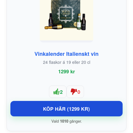
Vinkalender Italienskt vin
24 flaskor á 19 eller 20 cl
1299 kr
2
0
KÖP HÄR (1299 KR)
Vald
1010
gånger.