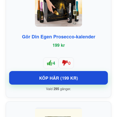
Gör Din Egen Prosecco-kalender
199 kr
4
0
KÖP HÄR (199 KR)
Vald
295
gånger.