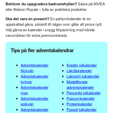
Behöver du uppgradera badrumshyllan?
Satsa på NIVEA
eller Maison Royale – fulla av praktiska produkter.
Ska det vara en present?
En parfymkalender är en
uppskattad gåva, särskilt till någon som gillar att prova nytt.
Välj gärna en kalender i snygg förpackning med kända
varumärken för extra premiumkänsla.
Tips på fler adventskalendrar
Adventskalender
Kreativ julkalender
flickvän
Lakritskalender
Adventskalender
Laktosfri julkalender
kvinna
Modellbygge
Adventskalender
adventskalender
man
Personlig julkalender
Adventskalender
Popcornkalender
pojkvän
Proteinkalender
Adventskalender
Pussel julkalender