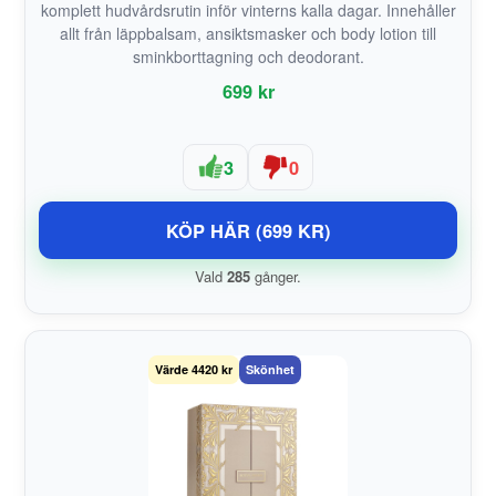
komplett hudvårdsrutin inför vinterns kalla dagar. Innehåller
allt från läppbalsam, ansiktsmasker och body lotion till
sminkborttagning och deodorant.
699 kr
3
0
KÖP HÄR (699 KR)
Vald
285
gånger.
Värde 4420 kr
Skönhet