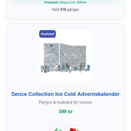
Prissänkt
(tidigare pris:
678 kr
)
Vald
318
gånger.
Hudvård
Sence Collection Ice Cold Adventskalender
Parfym & hudvård för honom
399 kr