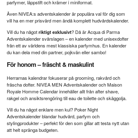
parfymer, läppstift och krämer i miniformat.
Även NIVEA:s adventskalender är populära val för dig som
vill ha en mer prisvärd men ändå komplett hudvårdskalender.
Vill du ha något
riktigt exklusivt
? Då är Acqua di Parma
Adventskalender svårslagen – en kalender med unisexdofter
från ett av världens mest klassiska parfymhus. En kalender
du kan dela med din partner, pojkvän eller sambo!
För honom – fräscht & maskulint
Herrarnas kalendrar fokuserar på grooming, rakvård och
fräscha dofter. NIVEA MEN Adventskalender och Maison
Royale Homme Calendar innehåller allt från after shave,
rakgel och ansiktsrengöring till eau de toilette och skäggolja.
Vill du ha något enklare men kul? Poker Night
Adventskalender blandar hudvård, parfym och
stylingprodukter – perfekt för den som gillar att testa nytt utan
att helt spränga budgeten.