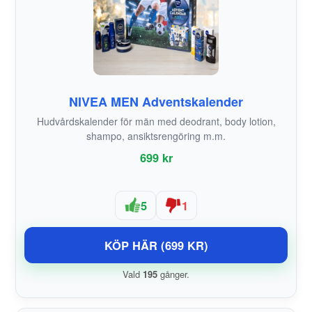
NIVEA MEN Adventskalender
Hudvårdskalender för män med deodrant, body lotion,
shampo, ansiktsrengöring m.m.
699 kr
5
1
KÖP HÄR (699 KR)
Vald
195
gånger.