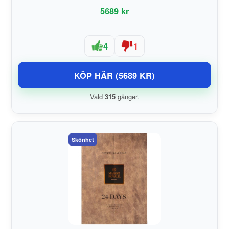
5689 kr
4
1
KÖP HÄR (5689 KR)
Vald
315
gånger.
Skönhet