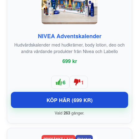
NIVEA Adventskalender
Hudvårdskalender med hudkrämer, body lotion, deo och
andra vårdande produkter från Nivea och Labello
699 kr
6
1
KÖP HÄR (699 KR)
Vald
263
gånger.
PRISSÄNKT (-3 kr)
Skönhet