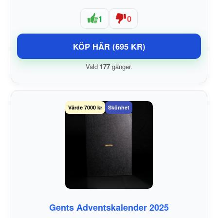
1
0
KÖP HÄR (695 KR)
Vald
177
gånger.
Värde 7000 kr
Skönhet
Gents Adventskalender 2025