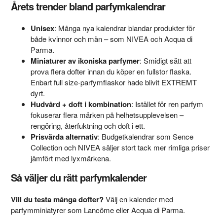
Årets trender bland parfymkalendrar
Unisex
: Många nya kalendrar blandar produkter för
både kvinnor och män – som NIVEA och Acqua di
Parma.
Miniaturer av ikoniska parfymer
: Smidigt sätt att
prova flera dofter innan du köper en fullstor flaska.
Enbart full size-parfymflaskor hade blivit EXTREMT
dyrt.
Hudvård + doft i kombination
: Istället för ren parfym
fokuserar flera märken på helhetsupplevelsen –
rengöring, återfuktning och doft i ett.
Prisvärda alternativ
: Budgetkalendrar som Sence
Collection och NIVEA säljer stort tack mer rimliga priser
jämfört med lyxmärkena.
Så väljer du rätt parfymkalender
Vill du testa många dofter?
Välj en kalender med
parfymminiatyrer som Lancôme eller Acqua di Parma.