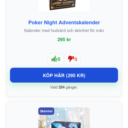
Poker Night Adventskalender
Kalender med hudvård och skönhet för män
295 kr
5
0
KÖP HÄR (295 KR)
Vald
284
gånger.
Skönhet