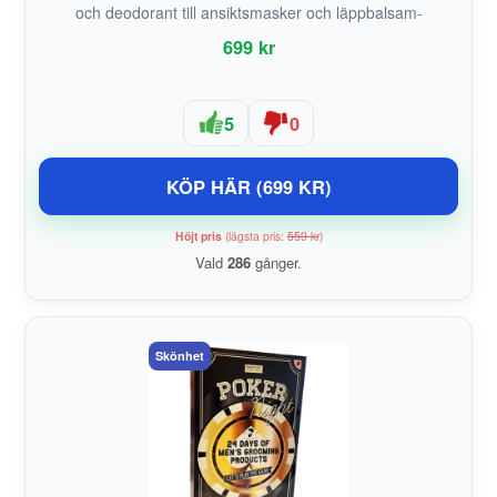
och deodorant till ansiktsmasker och läppbalsam-
699 kr
5
0
KÖP HÄR (699 KR)
Höjt pris
(lägsta pris:
559 kr
)
Vald
286
gånger.
Skönhet