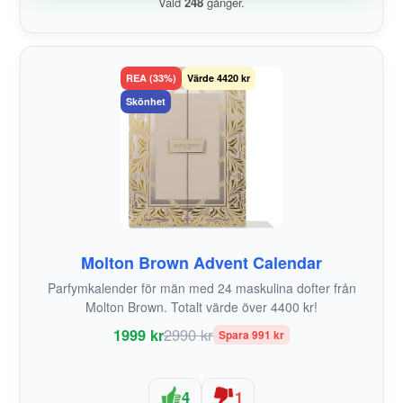
Vald
248
gånger.
REA (33%)
Värde 4420 kr
Skönhet
Molton Brown Advent Calendar
Parfymkalender för män med 24 maskulina dofter från
Molton Brown. Totalt värde över 4400 kr!
1999 kr
2990 kr
Spara 991 kr
4
1